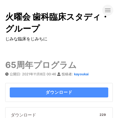
コ
ン
火曜会 歯科臨床スタディ・
テ
グループ
ン
ツ
じみな臨床をじみちに
へ
ス
65周年プログラム
キ
ッ
公開日:
2021年11月8日 00:46
投稿者:
kayoukai
プ
す
ダウンロード
る
ダウンロード
229