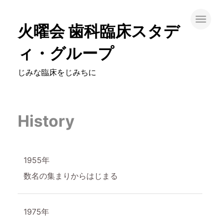
コ
ン
火曜会 歯科臨床スタデ
テ
ィ・グループ
ン
ツ
じみな臨床をじみちに
へ
ス
History
キ
ッ
プ
1955年
す
数名の集まりからはじまる
る
1975年